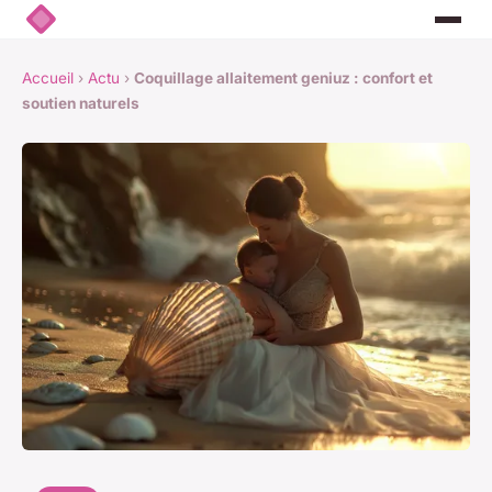
Accueil
›
Actu
›
Coquillage allaitement geniuz : confort et
soutien naturels