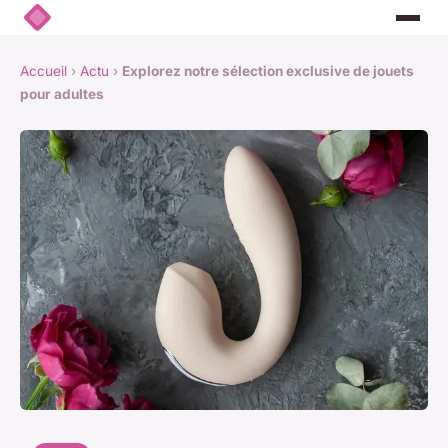
Accueil
›
Actu
›
Explorez notre sélection exclusive de jouets
pour adultes