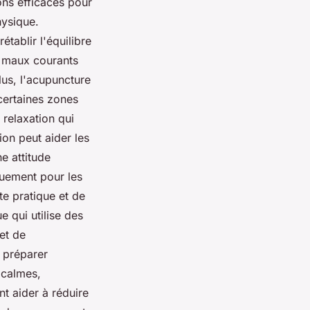
ions efficaces pour
hysique.
tablir l'équilibre
s maux courants
lus, l'acupuncture
certaines zones
 relaxation qui
ion peut aider les
e attitude
quement pour les
te pratique et de
e qui utilise des
et de
 préparer
 calmes,
t aider à réduire