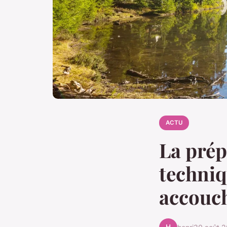
ACTU
La prép
techniq
accouc