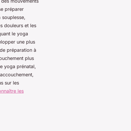
ne des mouvements
se préparer
a souplesse,
s douleurs et les
quant le yoga
elopper une plus
 de préparation à
couchement plus
le yoga prénatal,
 l'accouchement,
s sur les
nnaître les