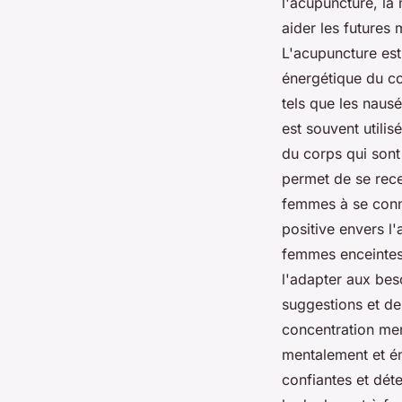
l'acupuncture, la 
aider les futures
L'acupuncture est 
énergétique du co
tels que les naus
est souvent utili
du corps qui sont
permet de se recen
femmes à se conne
positive envers l
femmes enceintes 
l'adapter aux bes
suggestions et de
concentration men
mentalement et ém
confiantes et dét