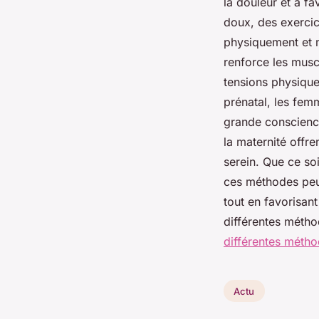
la douleur et à 
doux, des exercic
physiquement et m
renforce les musc
tensions physique
prénatal, les fe
grande conscience
la maternité off
serein. Que ce soi
ces méthodes peuve
tout en favorisan
différentes métho
différentes méth
Actu