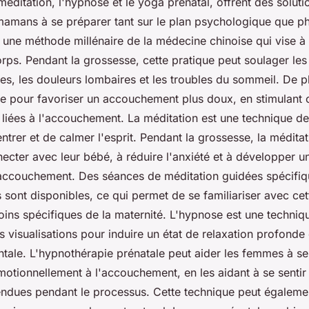
méditation, l'hypnose et le yoga prénatal, offrent des solut
 mamans à se préparer tant sur le plan psychologique que p
une méthode millénaire de la médecine chinoise qui vise à ré
rps. Pendant la grossesse, cette pratique peut soulager le
ées, les douleurs lombaires et les troubles du sommeil. De p
sée pour favoriser un accouchement plus doux, en stimulant 
 liées à l'accouchement. La méditation est une technique de
trer et de calmer l'esprit. Pendant la grossesse, la méditat
cter avec leur bébé, à réduire l'anxiété et à développer un
'accouchement. Des séances de méditation guidées spécifi
sont disponibles, ce qui permet de se familiariser avec cet
oins spécifiques de la maternité. L'hypnose est une techniqu
s visualisations pour induire un état de relaxation profonde 
tale. L'hypnothérapie prénatale peut aider les femmes à se
otionnellement à l'accouchement, en les aidant à se sentir
endues pendant le processus. Cette technique peut égalemen