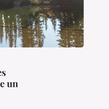
es
re un