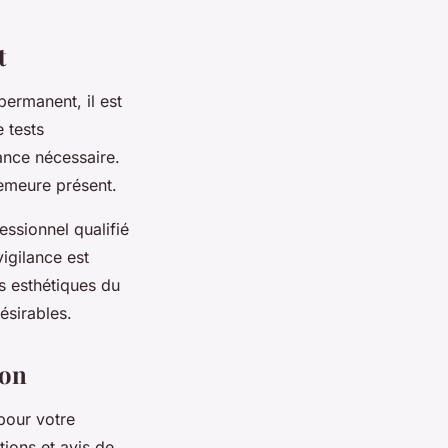
t
permanent, il est
e tests
tance nécessaire.
 demeure présent.
essionnel qualifié
igilance est
s esthétiques du
ésirables.
jon
pour votre
tions et avis de