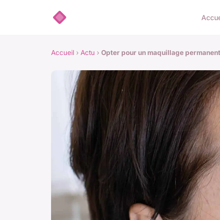
Accue
Accueil
›
Actu
›
Opter pour un maquillage permanent 