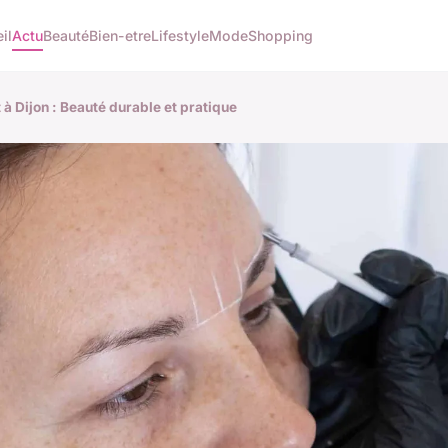
il
Actu
Beauté
Bien-etre
Lifestyle
Mode
Shopping
à Dijon : Beauté durable et pratique