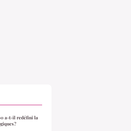
 a-t-il redéfini la
giques ?