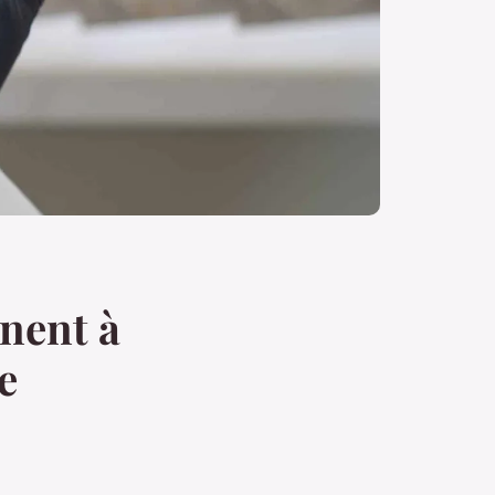
nent à
e