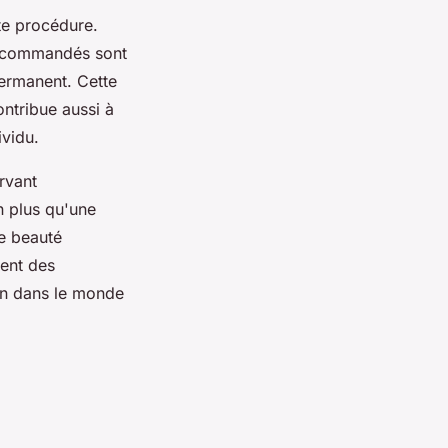
tte procédure.
 recommandés sont
ermanent. Cette
ntribue aussi à
ividu.
rvant
n plus qu'une
de beauté
ment des
ion dans le monde