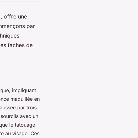
, offre une
Commençons par
chniques
des taches de
que, impliquant
ence maquillée en
haussée par trois
 sourcils avec un
 que le tatouage
te au visage. Ces