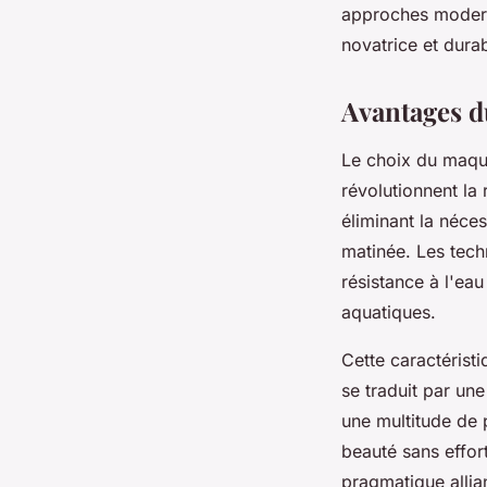
approches moderne
novatrice et durab
Avantages d
Le choix du maqui
révolutionnent la
éliminant la néces
matinée. Les tec
résistance à l'ea
aquatiques.
Cette caractérist
se traduit par un
une multitude de 
beauté sans effor
pragmatique allian