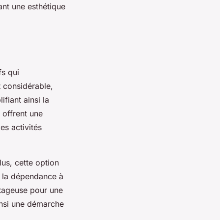
nt une esthétique
fs qui
t considérable,
fiant ainsi la
offrent une
es activités
lus, cette option
t la dépendance à
antageuse pour une
insi une démarche