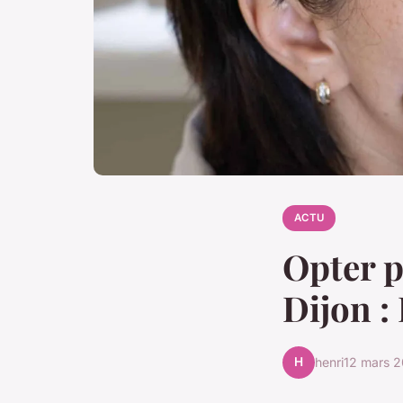
ACTU
Opter 
Dijon :
H
henri
12 mars 