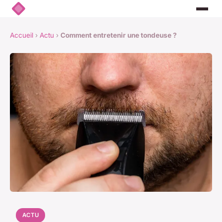
Accueil
›
Actu
›
Comment entretenir une tondeuse ?
ACTU