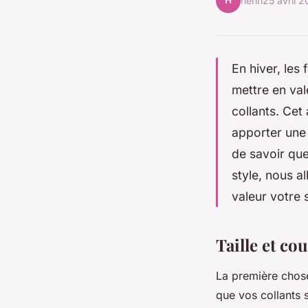
H
henri
25 avril 
En hiver, les
mettre en val
collants. Cet
apporter une 
de savoir quel
style, nous a
valeur votre s
Taille et co
La première chose 
que vos collants s