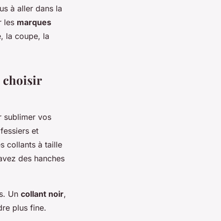
s à aller dans la
r les
marques
, la coupe, la
 choisir
r sublimer vos
fessiers et
 collants à taille
s avez des hanches
es. Un
collant noir
,
re plus fine.