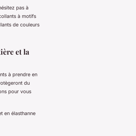
hésitez pas à
ollants à motifs
lants de couleurs
ère et la
ants à prendre en
protègeront du
ions pour vous
et en élasthanne