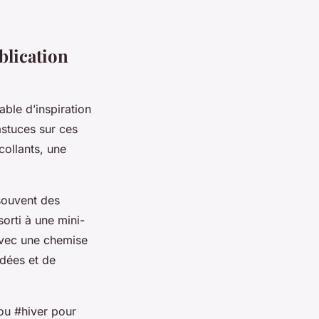
blication
ble d’inspiration
astuces sur ces
collants, une
souvent des
orti à une mini-
 avec une chemise
idées et de
ou #hiver pour