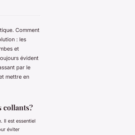
istique. Comment
ution : les
ambes et
toujours évident
passant par le
et mettre en
s collants?
 Il est essentiel
ur éviter