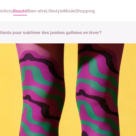
il
Actu
Beauté
Bien-etre
Lifestyle
Mode
Shopping
llants pour sublimer des jambes galbées en hiver?