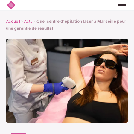
Accueil
›
Actu
›
Quel centre d'épilation laser à Marseille pour
une garantie de résultat